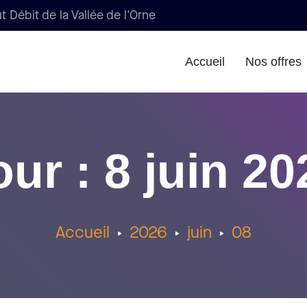
t Débit de la Vallée de l'Orne
Accueil
Nos offres
our : 8 juin 20
Accueil
2026
juin
08