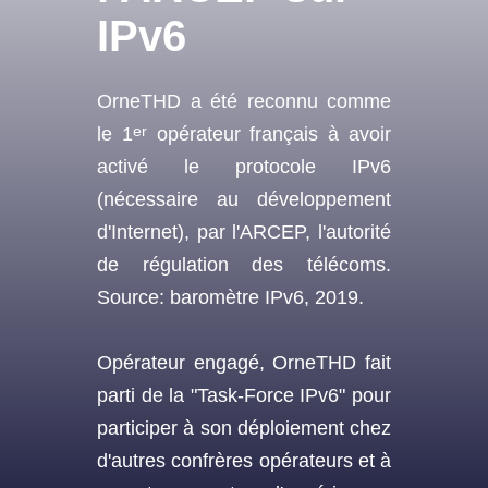
IPv6
OrneTHD a été reconnu comme
er
le 1
opérateur français à avoir
activé le protocole IPv6
(nécessaire au développement
d'Internet), par l'ARCEP, l'autorité
de régulation des télécoms.
Source: baromètre IPv6, 2019.
Opérateur engagé, OrneTHD fait
parti de la "Task-Force IPv6" pour
participer à son déploiement chez
d'autres confrères opérateurs et à