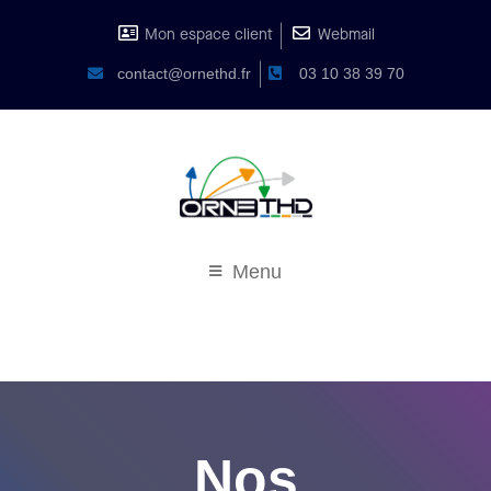
Mon espace client
Webmail
contact@ornethd.fr
03 10 38 39 70
Menu
Nos