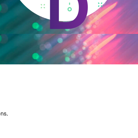
D
ons.