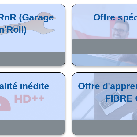
BRnR (Garage
Offre spé
'Roll)
lité inédite
Offre d'appr
FIBRE