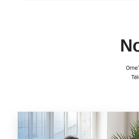
No
OrneT
Tél